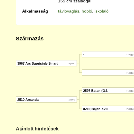
165 cm szalaggal
Alkalmasság
távlovaglás
,
hobbi
,
iskolaló
Származás
-
nagy
3967 Arc Suprisinly Smart
apa
-
nagy
2597 Batan (O&
nagy
2510 Amanda
anya
8216;Bajan XVIII
nagy
Ajánlott hirdetések