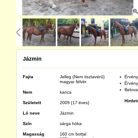
Jázmin
Fajta
Jelleg (Nem tisztavérű)
Érvénye
magyar félvér
Érvény
Belova
Nem
kanca
Hirdet
Született
2009 (17 éves)
Ló neve
Jázmin
Szín
sárga hóka
Magasság
160 cm bottal