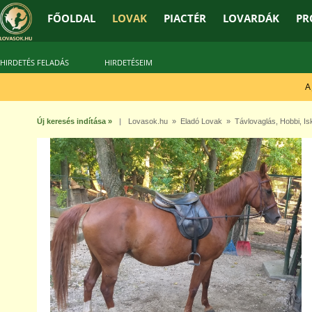
FŐOLDAL
LOVAK
PIACTÉR
LOVARDÁK
PR
HIRDETÉS FELADÁS
HIRDETÉSEIM
A jó
Új keresés indítása »
|
Lovasok.hu
»
Eladó Lovak
»
Távlovaglás
,
Hobbi
,
Is