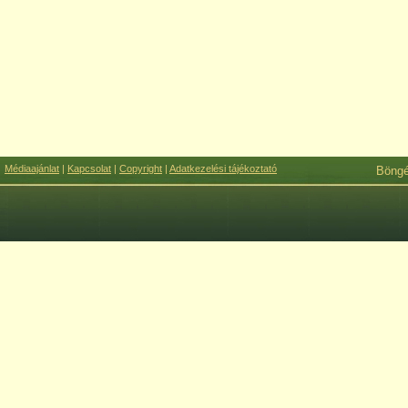
Médiaajánlat
|
Kapcsolat
|
Copyright
|
Adatkezelési tájékoztató
Böng