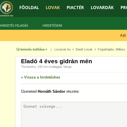
FŐOLDAL
LOVAK
PIACTÉR
LOVARDÁK
PR
HIRDETÉS FELADÁS
HIRDETÉSEIM
A jó t
Új keresés indítása »
|
Lovasok.hu
»
Eladó Lovak
»
Fogathajtás
,
Military
»
Eladó 4 éves gidrán mén
Tisztavéru, 143 cm szalaggal, Sárga
« Vissza a hirdetéshez
Üzeneted
Horváth Sándor
részére: