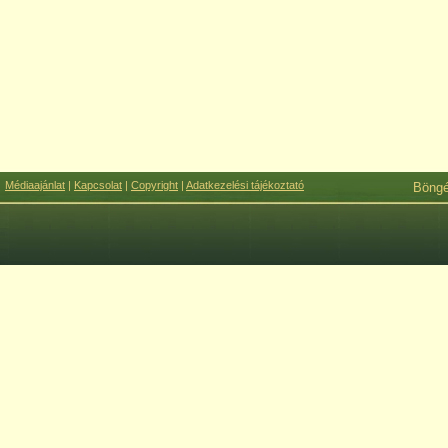
Médiaajánlat
|
Kapcsolat
|
Copyright
|
Adatkezelési tájékoztató
Böng